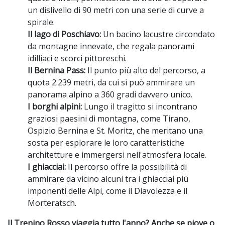
un dislivello di 90 metri con una serie di curve a
spirale.
Il lago di Poschiavo:
Un bacino lacustre circondato
da montagne innevate, che regala panorami
idilliaci e scorci pittoreschi.
Il Bernina Pass:
Il punto più alto del percorso, a
quota 2.239 metri, da cui si può ammirare un
panorama alpino a 360 gradi davvero unico.
I borghi alpini:
Lungo il tragitto si incontrano
graziosi paesini di montagna, come Tirano,
Ospizio Bernina e St. Moritz, che meritano una
sosta per esplorare le loro caratteristiche
architetture e immergersi nell'atmosfera locale.
I ghiacciai:
Il percorso offre la possibilità di
ammirare da vicino alcuni tra i ghiacciai più
imponenti delle Alpi, come il Diavolezza e il
Morteratsch.
Il Trenino Rosso viaggia tutto l'anno? Anche se piove o