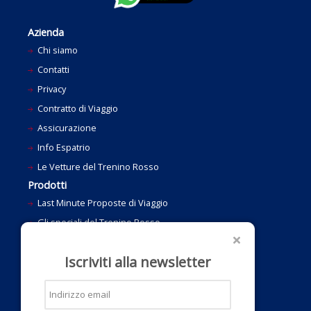
Azienda
Chi siamo
Contatti
Privacy
Contratto di Viaggio
Assicurazione
Info Espatrio
Le Vetture del Trenino Rosso
Prodotti
Last Minute Proposte di Viaggio
Gli speciali del Trenino Rosso
Ponti e Festività
Iscriviti alla newsletter
Gli altri Treni Panoramici
Idee per un Regalo
Bus e Viaggi di Gruppo