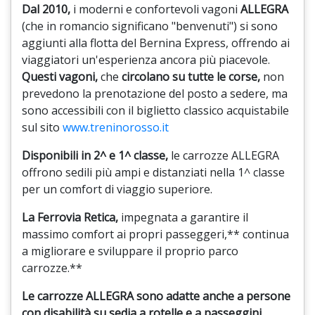
Dal 2010,
i moderni e confortevoli vagoni
ALLEGRA
(che in romancio significano "benvenuti") si sono
aggiunti alla flotta del Bernina Express,
offrendo ai
viaggiatori un'esperienza ancora più piacevole.
Questi vagoni,
che
circolano su tutte le corse,
non
prevedono la prenotazione del posto a sedere,
ma
sono accessibili con il biglietto classico acquistabile
sul sito
www.treninorosso.it
Disponibili in 2^ e 1^ classe,
le carrozze ALLEGRA
offrono sedili più ampi e distanziati nella 1^ classe
per un comfort di viaggio superiore.
La Ferrovia Retica,
impegnata a garantire il
massimo comfort ai propri passeggeri,
** continua
a migliorare e sviluppare il proprio parco
carrozze.
**
Le carrozze ALLEGRA sono adatte anche a persone
con disabilità su sedia a rotelle e a passeggini,