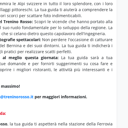
mira le Alpi svizzere in tutto il loro splendore,
con i loro
illaggi pittoreschi.
La tua guida ti aiuterà a comprendere la
ori scorci per scattare foto indimenticabili.
el Trenino Rosso:
Scopri le vicende che hanno portato alla
il suo ruolo fondamentale per lo sviluppo della regione.
La
tà che si celano dietro questo capolavoro dell'ingegneria.
otografie spettacolari:
Non perdere l'occasione di catturare
el Bernina e dei suoi dintorni.
La tua guida ti indicherà i
i pratici per realizzare scatti perfetti.
re al meglio questa giornata:
La tua guida sarà a tua
 tue domande e per fornirti suggerimenti su cosa fare e
prire i migliori ristoranti,
le attività più interessanti e i
al massimo!
@treninorosso.it
per maggiori informazioni.
ida:
osso
,
la tua guida ti aspetterà nella stazione della Ferrovia