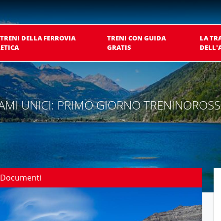
 TRENI DELLA FERROVIA
TRENI CON GUIDA
LA TR
ETICA
GRATIS
DELL'
AMI UNICI: PRIMO GIORNO TRENINOROSS
Documenti