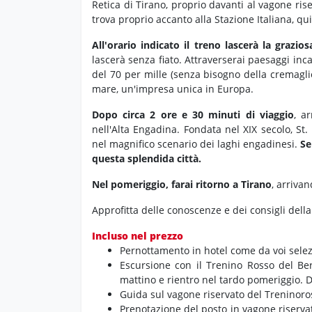
Retica di Tirano,
proprio davanti al vagone riser
trova proprio accanto alla Stazione Italiana,
qui
All'orario indicato il treno lascerà la grazios
lascerà senza fiato.
Attraverserai paesaggi inca
del 70 per mille (senza bisogno della cremaglie
mare,
un'impresa unica in Europa.
Dopo circa 2 ore e 30 minuti di viaggio
,
arr
nell'Alta Engadina.
Fondata nel XIX secolo,
St.
nel magnifico scenario dei laghi engadinesi.
Se 
questa splendida città.
Nel pomeriggio, farai ritorno a Tirano
,
arrivand
Approfitta delle conoscenze e dei consigli della
Incluso nel prezzo
Pernottamento in hotel come da voi selez
Escursione con il Trenino Rosso del Bern
mattino e rientro nel tardo pomeriggio. D
Guida sul vagone riservato del Treninoro
Prenotazione del posto in vagone riservato