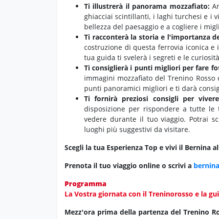
Ti illustrerà il panorama mozzafiato:
Am
ghiacciai scintillanti,
i laghi turchesi e i v
bellezza del paesaggio e a cogliere i migli
Ti racconterà la storia e l'importanza d
costruzione di questa ferrovia iconica e 
tua guida ti svelerà i segreti e le curiosi
Ti consiglierà i punti migliori per fare f
immagini mozzafiato del Trenino Rosso d
punti panoramici migliori e ti darà consigl
Ti fornirà preziosi consigli per vive
disposizione per rispondere a tutte le
vedere durante il tuo viaggio.
Potrai sco
luoghi più suggestivi da visitare.
Scegli la tua Esperienza Top e vivi il Bernina 
Prenota il tuo viaggio online o scrivi a
bernina
Programma
La Vostra giornata con il Treninorosso e la gu
Mezz'ora prima della partenza del Trenino R