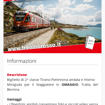
Previous
Next
Informazioni
Descrizione
Biglietto di 2^ classe Tirano-Pontresina andata e ritorno
Miniguda per il Viaggiatore in
OMAGGIO
: Tratta del
Bernina
Vantaggi:
- I finestrini apribili consentono foto e piccoli video senza