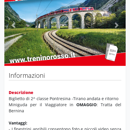
Previous
Next
Informazioni
Descrizione
Biglietto di 2^ classe Pontresina -Tirano andata e ritorno
Miniguda per il Viaggiatore in
OMAGGIO
: Tratta del
Bernina
Vantaggi:
- I finestrini apribili consentono foto e piccoli video senza