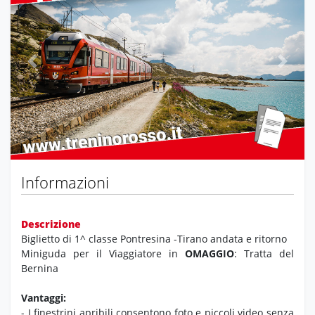
Previous
Next
Informazioni
Descrizione
Biglietto di 1^ classe Pontresina -Tirano andata e ritorno
Miniguda per il Viaggiatore in
OMAGGIO
: Tratta del
Bernina
Vantaggi:
- I finestrini apribili consentono foto e piccoli video senza