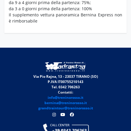
da 9 a 4 giorni prima della partenza: 75%;
da 3 a 0 giorni prima della partenza: 100%
Il supplemento vettura panoramica Bernina Express non
è rimborsabile
Via Pio Rajna, 13 - 23037 TIRANO (SO)
P.IVA IT00755210143
Tel. 0342 706263
Contatti:
info@treninorosso.it
bernina@treninorosso.it
grandtraintour@treninorosso.it