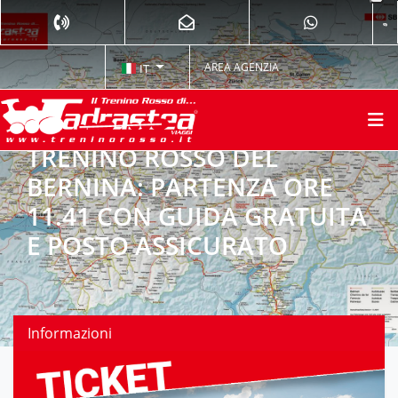
AREA AGENZIA
IT
TRENINO ROSSO DEL
BERNINA: PARTENZA ORE
11.41 CON GUIDA GRATUITA
E POSTO ASSICURATO
Informazioni