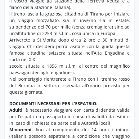
il vostro viaggio (la stazione della Ferrovia Retica è a
fianco della Stazione Italiana).
Il treno lascia la graziosa cittadina di Tirano per iniziare
un viaggio mozzafiato, sia in inverno sia in estate,
su pendenze del 70 per mille (senza cremagliera) sino ad
un’altitudine di 2253 m s.l.m., cosa unica in Europa.
Arriverete a St.Moritz dopo circa 2 ore e 30 minuti di
viaggio. Chi desidera potrà visitare con la guida questa
famosa cittadina svizzera situata nell’Alta Engadina e
sorta nel XIX
secolo, situata a 1856 m s.l.m. al centro del magnifico
paesaggio dei laghi engadinesi.
Nel pomeriggio rientrerete a Tirano con il trenino rosso
del Bernina in vettura riservata all'orario previsto per
questa giornata.
DOCUMENTI NECESSARI PER L'ESPATRIO:
Adulti
: è necessario viaggiare con carta d'identità valida
per l’espatrio o passaporto in corso di validità da esibire
in caso di richiesta da parte delle Autorità locali
Minorenni
: fino al compimento dei 14 anni i minori
(italiani) possono espatriare a condizione che viaggino