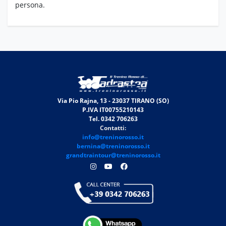
persona.
Via Pio Rajna, 13 - 23037 TIRANO (SO)
P.IVA IT00755210143
Tel. 0342 706263
Contatti:
info@treninorosso.it
bernina@treninorosso.it
grandtraintour@treninorosso.it