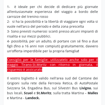
1- è ideale per chi decide di dedicare più giornate
all’entusiasmate esperienza del viaggio a bordo delle
carrozze del trenino rosso
2- si ha la possibilità e la libertà di viaggiare ogni volta si
vuole nell’arco del periodo e della zona prescelta
3- Sono previsti numerosi sconti presso alcuni impianti di
risalita e sui mezzi pubblici.
4- possibilità, per un adulto, di portare con sé fino a due
figli (fino a 16 anni non compiuti) gratuitamente, davvero
un'offerta imperdibile per la propria famiglia
!
Consiglio per le famiglie: utilizzatelo anche solo per il
viaggio Tirano-St.Moritz con ritorno in giornata, il
risparmio è assicurato
Il vostro biglietto è valido nell'area sud del Cantone dei
Grigioni sulla rete della Ferrovia Retica, di AutoPostale
Svizzera SA, Engadina Bus, sul Silvestri Bus
Livigno
, sui
bus locali,
Scuol
e
St.Moritz
, sulla tratta Martina –
Malles
e Martina -
Landeck.