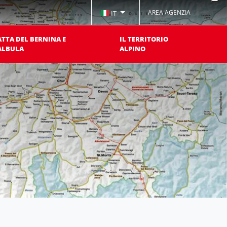
AREA AGENZIA
IT
ATTA DEL BERNINA E
IL TERRITORIO
ALBULA
ALPINO