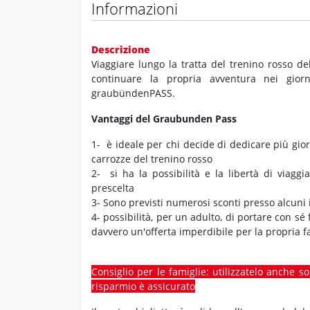
Informazioni
Descrizione
Viaggiare lungo la tratta del trenino rosso d
continuare la propria avventura nei gior
graubündenPASS.
Vantaggi del Graubunden Pass
1- è ideale per chi decide di dedicare più gio
carrozze del trenino rosso
2- si ha la possibilità e la libertà di viaggi
prescelta
3- Sono previsti numerosi sconti presso alcuni i
4- possibilità, per un adulto, di portare con sé
davvero un'offerta imperdibile per la propria f
Consiglio per le famiglie: utilizzatelo anche so
risparmio è assicurato