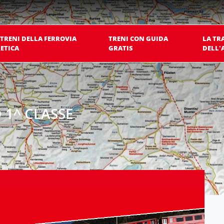
 TRENI DELLA FERROVIA
TRENI CON GUIDA
LA TR
ETICA
GRATIS
DELL'
1^ CLASSE