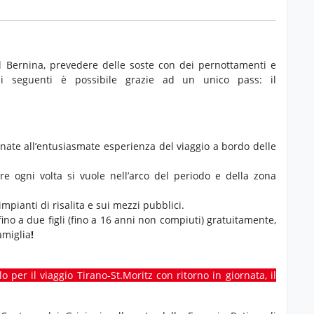
el Bernina, prevedere delle soste con dei pernottamenti e
ni seguenti è possibile grazie ad un unico pass: il
rnate all’entusiasmate esperienza del viaggio a bordo delle
are ogni volta si vuole nell’arco del periodo e della zona
mpianti di risalita e sui mezzi pubblici.
 fino a due figli (fino a 16 anni non compiuti) gratuitamente,
amiglia
!
lo per il viaggio Tirano-St.Moritz con ritorno in giornata, il