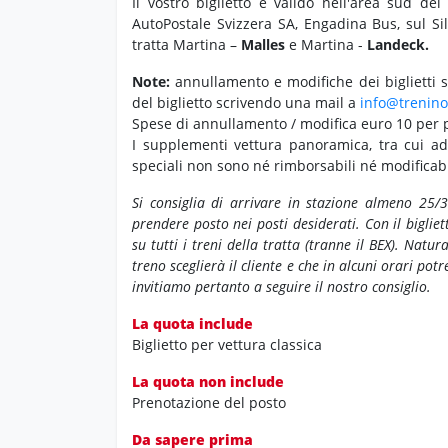
Il vostro biglietto è valido nell'area sud del
AutoPostale Svizzera SA, Engadina Bus, sul Si
tratta Martina –
Malles
e Martina -
Landeck.
Note:
annullamento e modifiche dei biglietti so
del biglietto scrivendo una mail a
info@trenino
Spese di annullamento / modifica euro 10 per 
I supplementi vettura panoramica, tra cui ad
speciali non sono né rimborsabili né modificabi
Si consiglia di arrivare in stazione almeno 25
prendere posto nei posti desiderati.
Con il biglie
su tutti i treni della tratta (tranne il BEX). Natu
treno sceglierà il cliente e che in alcuni orari pot
invitiamo pertanto a seguire il nostro consiglio.
La quota include
Biglietto per vettura classica
La quota non include
Prenotazione del posto
Da sapere prima