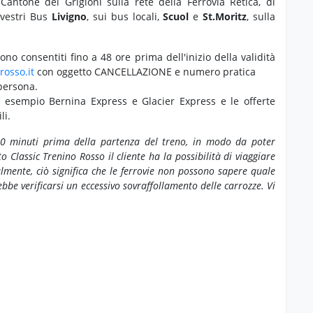
 Cantone dei Grigioni sulla rete della Ferrovia Retica, di
lvestri Bus
Livigno
, sui bus locali,
Scuol
e
St.Moritz
, sulla
no consentiti fino a 48 ore prima dell'inizio della validità
rosso.it
con oggetto CANCELLAZIONE e numero pratica
persona.
 esempio Bernina Express e Glacier Express e le offerte
li.
/30 minuti prima della partenza del treno, in modo da poter
tto Classic Trenino Rosso il cliente ha la possibilità di viaggiare
ralmente, ciò significa che le ferrovie non possono sapere quale
rebbe verificarsi un eccessivo sovraffollamento delle carrozze. Vi