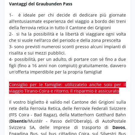
Vantaggi del Graubunden Pass
1- è ideale per chi decide di dedicare più giornate
all’entusiasmate esperienza del viaggio a bordo dei treni
della ferrovia retica in tutto il Cantone dei Grigioni
2- si ha la possibilità e la libertà di viaggiare ogni volta
che si vuole nell’arco del periodo e della zona prescelta
3- sono previsti numerosi sconti presso alcuni impianti di
risalita e sui mezzi pubblici.
4- possibilità, per un adulto, di portare con sé fino a due
figli (fino a 16 anni non compiuti) gratuitamente, davvero
un'offerta imperdibile per la propria famiglia
!
Consiglio per le famiglie: utilizzatelo anche solo per il
viaggio Tirano-Coira e ritorno, il risparmio è assicurato
Il vostro biglietto è valido nel Cantone dei Grigioni sulla
rete della Ferrovia Retica, delle Ferrovie Federali Svizzere
(FFS Coira - Bad Ragaz), della Matterhorn Gotthard Bahn
(
Disentis
/Mustér - Passo dell'Oberalp), di AutoPostale
Svizzera SA, delle Imprese di trasporto di
Davos
,
Engadina Bus, sul bus cittadino Coira, sul Silvestri Bus