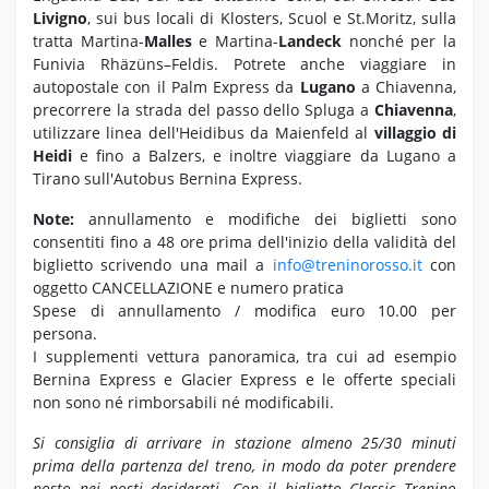
Livigno
, sui bus locali di Klosters, Scuol e St.Moritz, sulla
tratta Martina-
Malles
e Martina-
Landeck
nonché per la
Funivia Rhäzüns–Feldis. Potrete anche viaggiare in
autopostale con il Palm Express da
Lugano
a Chiavenna,
precorrere la strada del passo dello Spluga a
Chiavenna
,
utilizzare linea dell'Heidibus da Maienfeld al
villaggio di
Heidi
e fino a Balzers, e inoltre viaggiare da Lugano a
Tirano sull'Autobus Bernina Express.
Note:
annullamento e modifiche dei biglietti sono
consentiti fino a 48 ore prima dell'inizio della validità del
biglietto scrivendo una mail a
info@treninorosso.it
con
oggetto CANCELLAZIONE e numero pratica
Spese di annullamento / modifica euro 10.00 per
persona.
I supplementi vettura panoramica, tra cui ad esempio
Bernina Express e Glacier Express e le offerte speciali
non sono né rimborsabili né modificabili.
Si consiglia di arrivare in stazione almeno 25/30 minuti
prima della partenza del treno, in modo da poter prendere
posto nei posti desiderati.
Con il biglietto Classic Trenino