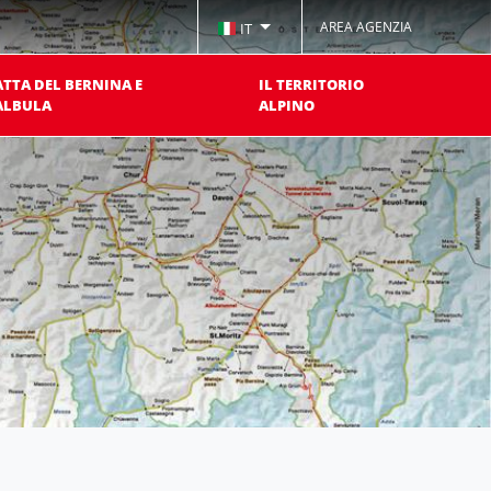
AREA AGENZIA
IT
ATTA DEL BERNINA E
IL TERRITORIO
ALBULA
ALPINO