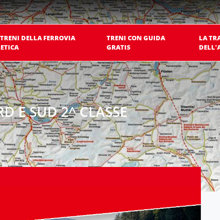
 TRENI DELLA FERROVIA
TRENI CON GUIDA
LA TR
ETICA
GRATIS
DELL'
 E SUD 2^ CLASSE