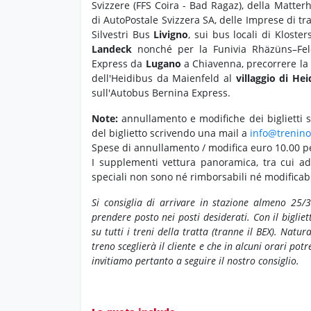
Svizzere (FFS Coira - Bad Ragaz), della Matte
di AutoPostale Svizzera SA, delle Imprese di tr
Silvestri Bus
Livigno
, sui bus locali di Kloster
Landeck
nonché per la Funivia Rhäzüns–Feld
Express da
Lugano
a Chiavenna, precorrere la
dell'Heidibus da Maienfeld al
villaggio di Hei
sull'Autobus Bernina Express.
Note:
annullamento e modifiche dei biglietti so
del biglietto scrivendo una mail a
info@trenino
Spese di annullamento / modifica euro 10.00 p
I supplementi vettura panoramica, tra cui ad
speciali non sono né rimborsabili né modificabi
Si consiglia di arrivare in stazione almeno 25
prendere posto nei posti desiderati.
Con il biglie
su tutti i treni della tratta (tranne il BEX). Natu
treno sceglierà il cliente e che in alcuni orari pot
invitiamo pertanto a seguire il nostro consiglio.