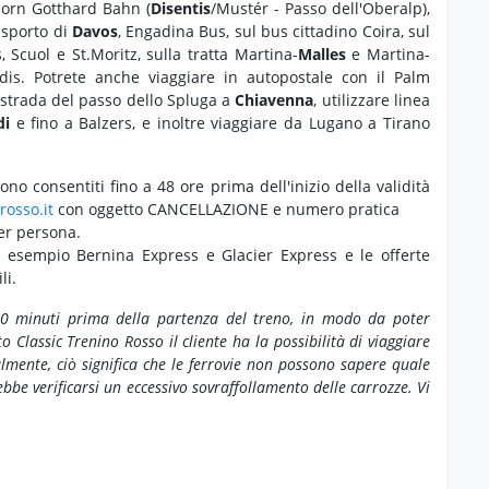
rhorn Gotthard Bahn (
Disentis
/Mustér - Passo dell'Oberalp),
asporto di
Davos
, Engadina Bus, sul bus cittadino Coira, sul
s, Scuol e St.Moritz, sulla tratta Martina-
Malles
e Martina-
is. Potrete anche viaggiare in autopostale con il Palm
 strada del passo dello Spluga a
Chiavenna
, utilizzare linea
di
e fino a Balzers, e inoltre viaggiare da Lugano a Tirano
no consentiti fino a 48 ore prima dell'inizio della validità
rosso.it
con oggetto CANCELLAZIONE e numero pratica
er persona.
 esempio Bernina Express e Glacier Express e le offerte
li.
/30 minuti prima della partenza del treno, in modo da poter
tto Classic Trenino Rosso il cliente ha la possibilità di viaggiare
ralmente, ciò significa che le ferrovie non possono sapere quale
rebbe verificarsi un eccessivo sovraffollamento delle carrozze. Vi