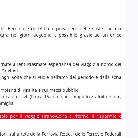
del Bernina e dell'Albula, prevedere delle soste con dei
tura nei giorni seguenti è possibile grazie ad un unico
ornate all’entusiasmate esperienza del viaggio a bordo dei
i Grigioni
e ogni volta che si vuole nell’arco del periodo e della zona
mpianti di risalita e sui mezzi pubblici.
 fino a due figli (fino a 16 anni non compiuti) gratuitamente,
amiglia
!
solo per il viaggio Tirano-Coira e ritorno, il risparmio è
ioni sulla rete della Ferrovia Retica, delle Ferrovie Federali