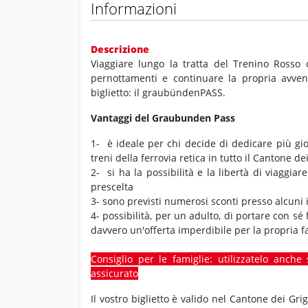
Informazioni
Descrizione
Viaggiare lungo la tratta del Trenino Rosso 
pernottamenti e continuare la propria avven
biglietto: il graubündenPASS.
Vantaggi del Graubunden Pass
1- è ideale per chi decide di dedicare più gi
treni della ferrovia retica in tutto il Cantone de
2- si ha la possibilità e la libertà di viaggiar
prescelta
3- sono previsti numerosi sconti presso alcuni i
4- possibilità, per un adulto, di portare con sé
davvero un'offerta imperdibile per la propria f
Consiglio per le famiglie: utilizzatelo anche 
assicurato
Il vostro biglietto è valido nel Cantone dei Grig