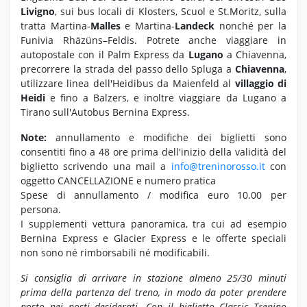
Livigno
, sui bus locali di Klosters, Scuol e St.Moritz, sulla
tratta Martina-
Malles
e Martina-
Landeck
nonché per la
Funivia Rhäzüns–Feldis. Potrete anche viaggiare in
autopostale con il Palm Express da
Lugano
a Chiavenna,
precorrere la strada del passo dello Spluga a
Chiavenna
,
utilizzare linea dell'Heidibus da Maienfeld al
villaggio di
Heidi
e fino a Balzers, e inoltre viaggiare da Lugano a
Tirano sull'Autobus Bernina Express.
Note:
annullamento e modifiche dei biglietti sono
consentiti fino a 48 ore prima dell'inizio della validità del
biglietto scrivendo una mail a
info@treninorosso.it
con
oggetto CANCELLAZIONE e numero pratica
Spese di annullamento / modifica euro 10.00 per
persona.
I supplementi vettura panoramica, tra cui ad esempio
Bernina Express e Glacier Express e le offerte speciali
non sono né rimborsabili né modificabili.
Si consiglia di arrivare in stazione almeno 25/30 minuti
prima della partenza del treno, in modo da poter prendere
posto nei posti desiderati.
Con il biglietto Classic Trenino