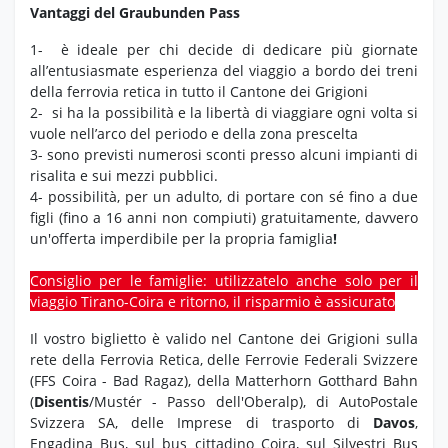
Vantaggi del Graubunden Pass
1- è ideale per chi decide di dedicare più giornate
all’entusiasmate esperienza del viaggio a bordo dei treni
della ferrovia retica in tutto il Cantone dei Grigioni
2- si ha la possibilità e la libertà di viaggiare ogni volta si
vuole nell’arco del periodo e della zona prescelta
3- sono previsti numerosi sconti presso alcuni impianti di
risalita e sui mezzi pubblici.
4- possibilità, per un adulto, di portare con sé fino a due
figli (fino a 16 anni non compiuti) gratuitamente, davvero
un'offerta imperdibile per la propria famiglia
!
Consiglio per le famiglie: utilizzatelo anche solo per il
viaggio Tirano-Coira e ritorno, il risparmio è assicurato
Il vostro biglietto è valido nel Cantone dei Grigioni sulla
rete della Ferrovia Retica, delle Ferrovie Federali Svizzere
(FFS Coira - Bad Ragaz), della Matterhorn Gotthard Bahn
(
Disentis
/Mustér - Passo dell'Oberalp), di AutoPostale
Svizzera SA, delle Imprese di trasporto di
Davos
,
Engadina Bus, sul bus cittadino Coira, sul Silvestri Bus