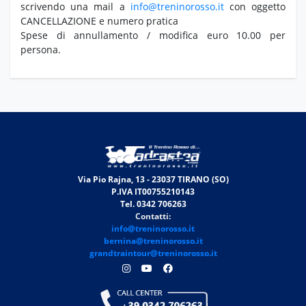
scrivendo una mail a
info@treninorosso.it
con oggetto
CANCELLAZIONE e numero pratica
Spese di annullamento / modifica euro 10.00 per
persona.
Via Pio Rajna, 13 - 23037 TIRANO (SO)
P.IVA IT00755210143
Tel. 0342 706263
Contatti:
info@treninorosso.it
bernina@treninorosso.it
grandtraintour@treninorosso.it