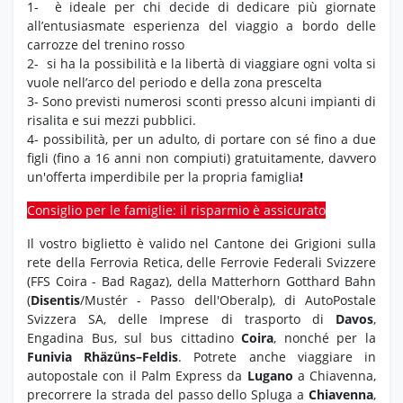
1- è ideale per chi decide di dedicare più giornate
all’entusiasmate esperienza del viaggio a bordo delle
carrozze del trenino rosso
2- si ha la possibilità e la libertà di viaggiare ogni volta si
vuole nell’arco del periodo e della zona prescelta
3- Sono previsti numerosi sconti presso alcuni impianti di
risalita e sui mezzi pubblici.
4- possibilità, per un adulto, di portare con sé fino a due
figli (fino a 16 anni non compiuti) gratuitamente, davvero
un'offerta imperdibile per la propria famiglia
!
Consiglio per le famiglie: il risparmio è assicurato
Il vostro biglietto è valido nel Cantone dei Grigioni sulla
rete della Ferrovia Retica, delle Ferrovie Federali Svizzere
(FFS Coira - Bad Ragaz), della Matterhorn Gotthard Bahn
(
Disentis
/Mustér - Passo dell'Oberalp), di AutoPostale
Svizzera SA, delle Imprese di trasporto di
Davos
,
Engadina Bus, sul bus cittadino
Coira
, nonché per la
Funivia Rhäzüns–Feldis
. Potrete anche viaggiare in
autopostale con il Palm Express da
Lugano
a Chiavenna,
precorrere la strada del passo dello Spluga a
Chiavenna
,