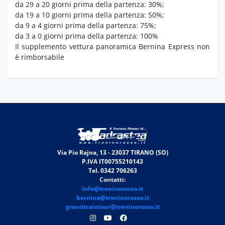
da 29 a 20 giorni prima della partenza: 30%;
da 19 a 10 giorni prima della partenza: 50%;
da 9 a 4 giorni prima della partenza: 75%;
da 3 a 0 giorni prima della partenza: 100%
Il supplemento vettura panoramica Bernina Express non
è rimborsabile
Via Pio Rajna, 13 - 23037 TIRANO (SO)
P.IVA IT00755210143
Tel. 0342 706263
Contatti:
info@treninorosso.it
bernina@treninorosso.it
grandtraintour@treninorosso.it