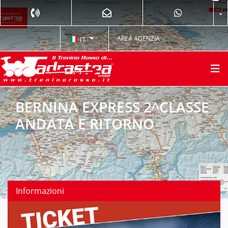
AREA AGENZIA
IT
BERNINA EXPRESS 2^CLASSE
ANDATA E RITORNO
Informazioni