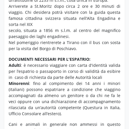
un’altitudine di 2253 m s.l.m., cosa unica in Europa.
Arriverete a St.Moritz dopo circa 2 ore e 30 minuti di
viaggio. Chi desidera potrà visitare con la guida questa
famosa cittadina svizzera situata nell’Alta Engadina e
sorta nel XIX
secolo, situata a 1856 m s.l.m. al centro del magnifico
paesaggio dei laghi engadinesi.
Nel pomeriggio rientrerete a Tirano con il bus con sosta
per la visita del Borgo di Poschiavo.
DOCUMENTI NECESSARI PER L'ESPATRIO:
Adulti
: è necessario viaggiare con carta d'identità valida
per l’espatrio o passaporto in corso di validità da esibire
in caso di richiesta da parte delle Autorità locali
Minorenni
: fino al compimento dei 14 anni i minori
(italiani) possono espatriare a condizione che viaggino
accompagnati da almeno un genitore o da chi ne fa le
veci oppure con una dichiarazione di accompagnamento
rilasciata da un’autorità competente (Questura in Italia,
Ufficio Consolare all’estero).
Cani e animali in generale non ammessi in questo