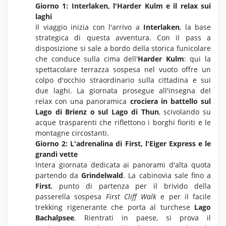
Giorno 1: Interlaken, l'Harder Kulm e il relax sui
laghi
Il viaggio inizia con l'arrivo a
Interlaken
, la base
strategica di questa avventura. Con il pass a
disposizione si sale a bordo della storica funicolare
che conduce sulla cima dell'
Harder Kulm
: qui la
spettacolare terrazza sospesa nel vuoto offre un
colpo d'occhio straordinario sulla cittadina e sui
due laghi. La giornata prosegue all'insegna del
relax con una panoramica
crociera in battello sul
Lago di Brienz o sul Lago di Thun
, scivolando su
acque trasparenti che riflettono i borghi fioriti e le
montagne circostanti.
Giorno 2: L'adrenalina di First, l'Eiger Express e le
grandi vette
Intera giornata dedicata ai panorami d'alta quota
partendo da
Grindelwald
. La cabinovia sale fino a
First
, punto di partenza per il brivido della
passerella sospesa
First Cliff Walk
e per il facile
trekking rigenerante che porta al turchese
Lago
Bachalpsee
. Rientrati in paese, si prova il