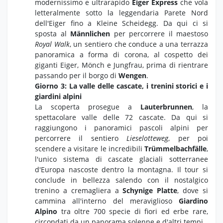
modernissimo e ultrarapido
Eiger Express
che vola
letteralmente sotto la leggendaria Parete Nord
dell'Eiger fino a Kleine Scheidegg. Da qui ci si
sposta al
Männlichen
per percorrere il maestoso
Royal Walk
, un sentiero che conduce a una terrazza
panoramica a forma di corona, al cospetto dei
giganti Eiger, Mönch e Jungfrau, prima di rientrare
passando per il borgo di
Wengen
.
Giorno 3: La valle delle cascate, i trenini storici e i
giardini alpini
La scoperta prosegue a
Lauterbrunnen
, la
spettacolare valle delle 72 cascate. Da qui si
raggiungono i panoramici pascoli alpini per
percorrere il sentiero
Lieselotteweg
, per poi
scendere a visitare le incredibili
Trümmelbachfälle
,
l'unico sistema di cascate glaciali sotterranee
d'Europa nascoste dentro la montagna. Il tour si
conclude in bellezza salendo con il nostalgico
trenino a cremagliera a
Schynige Platte
, dove si
cammina all'interno del meraviglioso
Giardino
Alpino
tra oltre 700 specie di fiori ed erbe rare,
circondati da un panorama solenne e d'altri tempi.