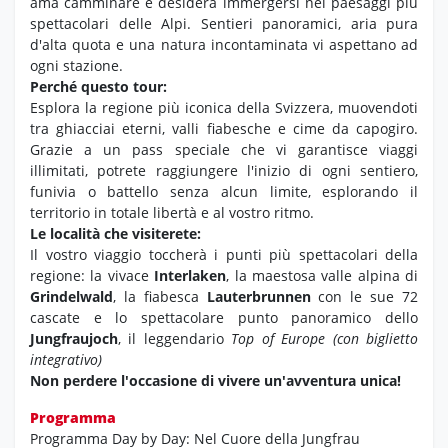
ama camminare e desidera immergersi nei paesaggi più
spettacolari delle Alpi. Sentieri panoramici, aria pura
d'alta quota e una natura incontaminata vi aspettano ad
ogni stazione.
Perché questo tour:
Esplora la regione più iconica della Svizzera, muovendoti
tra ghiacciai eterni, valli fiabesche e cime da capogiro.
Grazie a un pass speciale che vi garantisce viaggi
illimitati, potrete raggiungere l'inizio di ogni sentiero,
funivia o battello senza alcun limite, esplorando il
territorio in totale libertà e al vostro ritmo.
Le località che visiterete:
Il vostro viaggio toccherà i punti più spettacolari della
regione: la vivace
Interlaken
, la maestosa valle alpina di
Grindelwald
, la fiabesca
Lauterbrunnen
con le sue 72
cascate e lo spettacolare punto panoramico dello
Jungfraujoch
, il leggendario
Top of Europe (con biglietto
integrativo)
Non perdere l'occasione di vivere un'avventura unica!
Programma
Programma Day by Day: Nel Cuore della Jungfrau