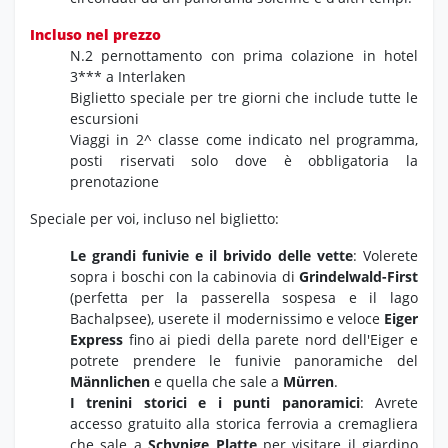
Incluso nel prezzo
N.2 pernottamento con prima colazione in hotel
3*** a Interlaken
Biglietto speciale per tre giorni che include tutte le
escursioni
Viaggi in 2^ classe come indicato nel programma,
posti riservati solo dove è obbligatoria la
prenotazione
Speciale per voi, incluso nel biglietto:
Le grandi funivie e il brivido delle vette
: Volerete
sopra i boschi con la cabinovia di
Grindelwald-First
(perfetta per la passerella sospesa e il lago
Bachalpsee), userete il modernissimo e veloce
Eiger
Express
fino ai piedi della parete nord dell'Eiger e
potrete prendere le funivie panoramiche del
Männlichen
e quella che sale a
Mürren
.
I trenini storici e i punti panoramici
: Avrete
accesso gratuito alla storica ferrovia a cremagliera
che sale a
Schynige Platte
per visitare il giardino