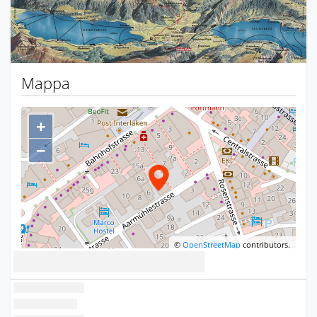
Mappa
+
−
©
OpenStreetMap
contributors.