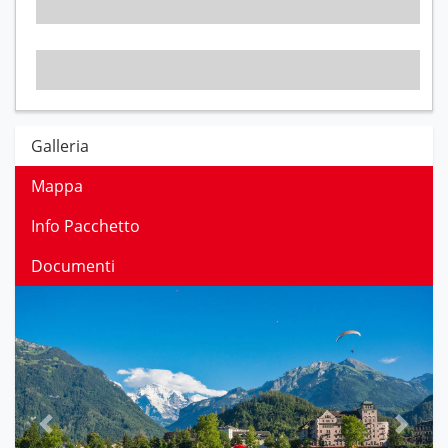
Galleria
Mappa
Info Pacchetto
Documenti
Previous
Next