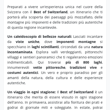
Preparati a vivere un'esperienza unica nel cuore della
Svizzera con il
Best of Switzerland
,
un itinerario che ti
porterà alla scoperta dei paesaggi più mozzafiato,
delle
montagne più imponenti e delle tradizioni più autentiche
di questa regione incantevole.
Un caleidoscopio di bellezze naturali:
Lasciati incantare
da
viste uniche
,
dove
imponenti montagne
si
specchiano in
laghi scintillanti
,
circondati da una
natura
incontaminata
.
Esplora valli verdeggianti,
pittoreschi
villaggi e sentieri panoramici che ti regaleranno emozioni
indimenticabili. Qui troverai
più di 800 laghi
,
innumerevoli
vette pittoresche
,
tradizioni vive
e
costumi autentici
. Un vero e proprio paradiso per gli
amanti della natura, della cultura e delle esperienze
autentiche.
Un viaggio in ogni stagione:
Il
Best of Switzerland
è un
itinerario che merita di essere vissuto in ogni stagione
dell'anno.
In primavera,
assistirai alla fioritura dei prati e
godrai di giornate miti e soleggiate.
In estate,
potrai