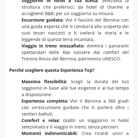
Soggiorno in hotel a tua scelta:
Seleziona la
struttura che preferisci,
da hotel di charme a
accoglienti B&B,
per un soggiorno su misura.
Escursione guidata:
Vivi il fascino del Bernina con
una guida esperta che ti condurrà alla scoperta dei
suoi tesori nascosti e ti svelerà la storia e le
leggende di questa terra incantata.
Viaggio in treno mozzafiato:
Ammira i panorami
spettacolari delle Alpi svizzere dal comfort del
Trenino Rosso del Bernina,
patrimonio UNESCO.
Perché scegliere questa Esperienza Top?
Massima flessibilità:
Scegli la durata del tuo
soggiorno in base alle tue esigenze e al tuo tempo
a disposizione.
Esperienza completa:
Vivi il Bernina a 360 gradi
con un'escursione guidata che ti porterà oltre i
sentieri battuti.
Comfort e relax:
Goditi un soggiorno in hotel
selezionato e il viaggio in treno,
senza pensieri.
Momenti indimenticabili:
Crea ricordi unici a