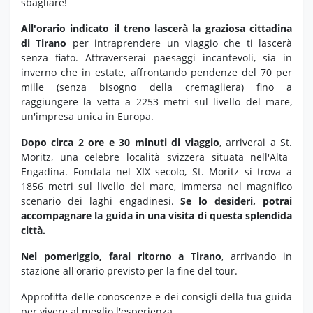
sbagliare!
All'orario indicato il treno lascerà la graziosa cittadina
di Tirano
per intraprendere un viaggio che ti lascerà
senza fiato.
Attraverserai paesaggi incantevoli,
sia in
inverno che in estate,
affrontando pendenze del 70 per
mille (senza bisogno della cremagliera) fino a
raggiungere la vetta a 2253 metri sul livello del mare,
un'impresa unica in Europa.
Dopo circa 2 ore e 30 minuti di viaggio
,
arriverai a St.
Moritz,
una celebre località svizzera situata nell'Alta
Engadina.
Fondata nel XIX secolo,
St.
Moritz si trova a
1856 metri sul livello del mare,
immersa nel magnifico
scenario dei laghi engadinesi.
Se lo desideri, potrai
accompagnare la guida in una visita di questa splendida
città.
Nel pomeriggio, farai ritorno a Tirano
,
arrivando in
stazione all'orario previsto per la fine del tour.
Approfitta delle conoscenze e dei consigli della tua guida
per vivere al meglio l'esperienza.