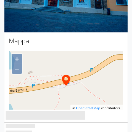
Mappa
+
−
©
OpenStreetMap
contributors.