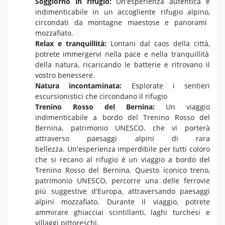
Soggiorno in rifugio:
Un'esperienza autentica e
indimenticabile in un accogliente rifugio alpino,
circondati da montagne maestose e panorami
mozzafiato.
Relax e tranquillità:
Lontani dal caos della città,
potrete immergervi nella pace e nella tranquillità
della natura,
ricaricando le batterie e ritrovano il
vostro benessere.
Natura incontaminata:
Esplorate i sentieri
escursionistici che circondano il rifugio
Trenino Rosso del Bernina:
Un viaggio
indimenticabile a bordo del Trenino Rosso del
Bernina, patrimonio UNESCO, che vi porterà
attraverso paesaggi alpini di rara
bellezza. Un'esperienza imperdibile per tutti coloro
che si recano al rifugio è un viaggio a bordo del
Trenino Rosso del Bernina. Questo iconico treno,
patrimonio UNESCO, percorre una delle ferrovie
più suggestive d'Europa, attraversando paesaggi
alpini mozzafiato. Durante il viaggio, potrete
ammirare ghiacciai scintillanti, laghi turchesi e
villaggi pittoreschi.