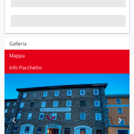
Galleria
Mappa
Info Pacchetto
Previous
Next