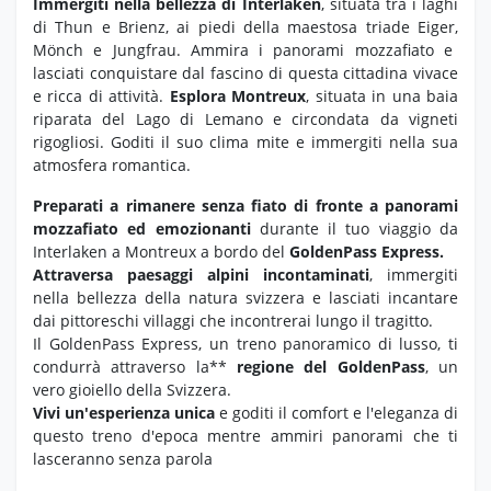
Immergiti nella bellezza di Interlaken
,
situata tra i laghi
di Thun e Brienz,
ai piedi della maestosa triade Eiger,
Mönch e Jungfrau.
Ammira i panorami mozzafiato e
lasciati conquistare dal fascino di questa cittadina vivace
e ricca di attività.
Esplora Montreux
, situata in una baia
riparata del Lago di Lemano e circondata da vigneti
rigogliosi. Goditi il suo clima mite e immergiti nella sua
atmosfera romantica.
Preparati a rimanere senza fiato di fronte a panorami
mozzafiato ed emozionanti
durante il tuo viaggio da
Interlaken a Montreux a bordo del
GoldenPass Express.
Attraversa paesaggi alpini incontaminati
,
immergiti
nella bellezza della natura svizzera e lasciati incantare
dai pittoreschi villaggi che incontrerai lungo il tragitto.
Il GoldenPass Express,
un treno panoramico di lusso,
ti
condurrà attraverso la**
regione del GoldenPass
,
un
vero gioiello della Svizzera.
Vivi un'esperienza unica
e goditi il comfort e l'eleganza di
questo treno d'epoca mentre ammiri panorami che ti
lasceranno senza parola