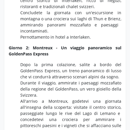
centro storico di Interlaken,
ricco di negozi,
ristoranti e tradizionali chalet svizzeri.
Concludete la giornata con un'escursione in
montagna o una crociera sui laghi di Thun e Brienz,
ammirando panorami mozzafiato e paesaggi
incontaminati.
Pernottamento in hotel a Interlaken.
Giorno 2: Montreux - Un viaggio panoramico sul
GoldenPass Express
Dopo la prima colazione,
salite a bordo del
GoldenPass Express,
un treno panoramico di lusso
che vi condurrà attraverso scenari alpini da sogno.
Durante il viaggio,
ammirate i paesaggi mozzafiato
della regione del GoldenPass,
un vero gioiello della
Svizzera.
All'arrivo a Montreux,
godetevi una giornata
all'insegna della scoperta:
visitate il centro storico,
passeggiate lungo le rive del Lago di Lemano e
concedetevi una crociera per ammirare i
pittoreschi paesini e i vigneti che si affacciano sulle