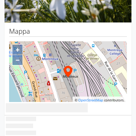
Mappa
+
−
©
OpenStreetMap
contributors.