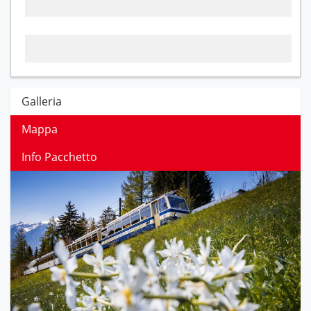
Galleria
Mappa
Info Pacchetto
Previous
Next