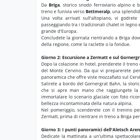
Da
Briga
, storico snodo ferroviario alpino e b
treno e funivia verso
Bettmeralp
, una splendid
Una volta arrivati sull'altopiano, vi godrete
passeggiando tra i tradizionali chalet in legno 
grande d'Europa.
Concludete la giornata rientrando a Briga dov
della regione, come la raclette o la fondue.
Giorno 2: Escursione a Zermatt e sul Gornergr
Dopo la colazione in hotel, prenderete il treno
del Monte Cervino. Da qui vi preparerete per
panoramica che offre viste mozzafiato sul Cervi
Salirete a bordo del Gornergrat Bahn, la stori
che si apre man mano che raggiungete la ve
immortalare lo scenario glaciale con foto ricor
bellezza incontaminata della natura alpina.
Nel pomeriggio, scenderete con il trenino pe
Zermatt, prima di rientrare in treno a Briga pe
Giorno 3: I punti panoramici dell'Aletsch Aren
Dedicate la mattinata a un'ultima spettacolar