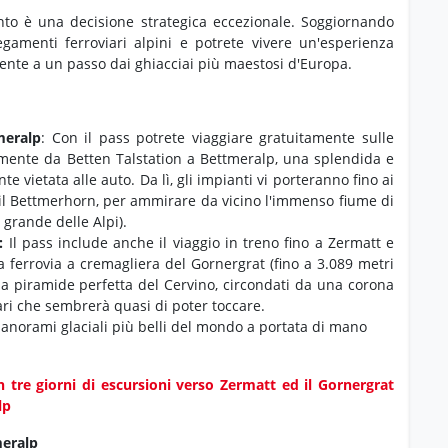
to è una decisione strategica eccezionale. Soggiornando
egamenti ferroviari alpini e potrete vivere un'esperienza
mente a un passo dai ghiacciai più maestosi d'Europa.
meralp
: Con il pass potrete viaggiare gratuitamente sulle
damente da Betten Talstation a Bettmeralp, una splendida e
e vietata alle auto. Da lì, gli impianti vi porteranno fino ai
 il Bettmerhorn, per ammirare da vicino l'immenso fiume di
ù grande delle Alpi).
:
Il pass include anche il viaggio in treno fino a Zermatt e
a ferrovia a cremagliera del Gornergrat (fino a 3.089 metri
lla piramide perfetta del Cervino, circondati da una corona
ari che sembrerà quasi di poter toccare.
 panorami glaciali più belli del mondo a portata di mano
 tre giorni di escursioni verso Zermatt ed il Gornergrat
lp
meralp