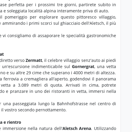
ase perfetta per i prossimi tre giorni, partirete subito in
a e soleggiata località alpina interamente priva di auto.
 il pomeriggio per esplorare questo pittoresco villaggio,
e ammirando i primi scorci sul ghiacciaio dell'Aletsch, il più
e vi consigliamo di assaporare le specialità gastronomiche
at
 diretto verso
Zermatt
, il celebre villaggio senz'auto ai piedi
 un'escursione indimenticabile sul
Gornergrat
, una vetta
no e su altre 29 cime che superano i 4000 metri di altezza.
ca ferrovia a cremagliera all'aperto, godendovi il panorama
tta a 3.089 metri di quota. Arrivati in cima, potrete
do e pranzare in uno dei ristoranti in vetta, immersi nella
r una passeggiata lungo la Bahnhofstrasse nel centro di
r il vostro secondo pernottamento.
a e rientro
e immersione nella natura dell'
Aletsch Arena
. Utilizzando