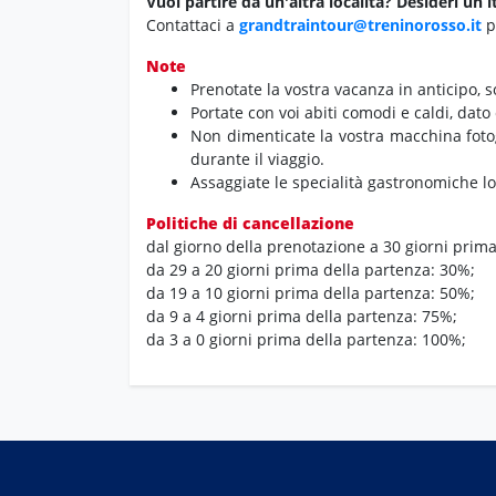
Vuoi partire da un'altra località?
Desideri un i
Contattaci a
grandtraintour@treninorosso.it
p
Note
Prenotate la vostra vacanza in anticipo,
so
Portate con voi abiti comodi e caldi,
dato 
Non dimenticate la vostra macchina foto
durante il viaggio.
Assaggiate le specialità gastronomiche loc
Politiche di cancellazione
dal giorno della prenotazione a 30 giorni prim
da 29 a 20 giorni prima della partenza: 30%;
da 19 a 10 giorni prima della partenza: 50%;
da 9 a 4 giorni prima della partenza: 75%;
da 3 a 0 giorni prima della partenza: 100%;