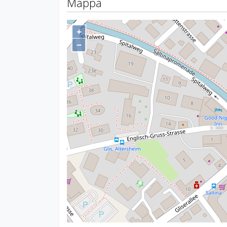
Mappa
+
−