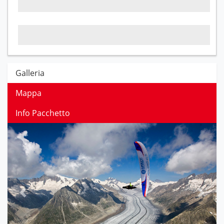
Galleria
Mappa
Info Pacchetto
Previous
Next