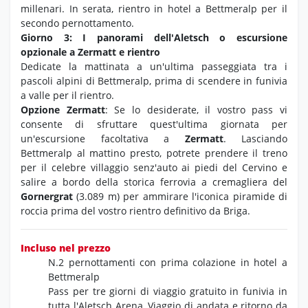
millenari. In serata, rientro in hotel a Bettmeralp per il
secondo pernottamento.
Giorno 3: I panorami dell'Aletsch o escursione
opzionale a Zermatt e rientro
Dedicate la mattinata a un'ultima passeggiata tra i
pascoli alpini di Bettmeralp, prima di scendere in funivia
a valle per il rientro.
Opzione Zermatt
: Se lo desiderate, il vostro pass vi
consente di sfruttare quest'ultima giornata per
un'escursione facoltativa a
Zermatt
. Lasciando
Bettmeralp al mattino presto, potrete prendere il treno
per il celebre villaggio senz'auto ai piedi del Cervino e
salire a bordo della storica ferrovia a cremagliera del
Gornergrat
(3.089 m) per ammirare l'iconica piramide di
roccia prima del vostro rientro definitivo da Briga.
Incluso nel prezzo
N.2 pernottamenti con prima colazione in hotel a
Bettmeralp
Pass per tre giorni di viaggio gratuito in funivia in
tutta l'Aletsch Arena, Viaggio di andata e ritorno da