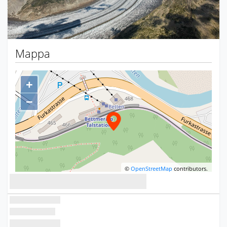
Mappa
+
−
©
OpenStreetMap
contributors.