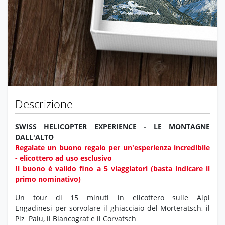
Descrizione
SWISS HELICOPTER EXPERIENCE - LE MONTAGNE
DALL'ALTO
Regalate un buono regalo
per un'esperienza incredibile
- elicottero ad uso esclusivo
Il buono è valido fino a 5 viaggiatori (basta indicare il
primo nominativo)
Un tour di 15 minuti in elicottero sulle Alpi
Engadinesi per sorvolare il ghiacciaio del Morteratsch, il
Piz Palu, il Biancograt e il Corvatsch