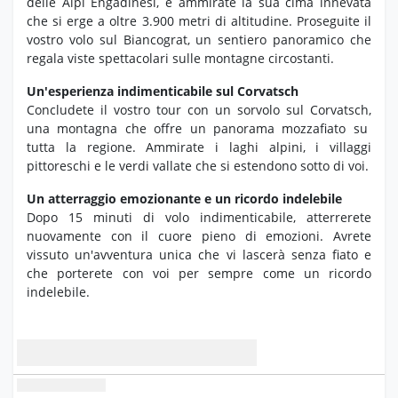
delle Alpi Engadinesi,
e ammirate la sua cima innevata
che si erge a oltre 3.
900 metri di altitudine.
Proseguite il
vostro volo sul Biancograt,
un sentiero panoramico che
regala viste spettacolari sulle montagne circostanti.
Un'esperienza indimenticabile sul Corvatsch
Concludete il vostro tour con un sorvolo sul Corvatsch,
una montagna che offre un panorama mozzafiato su
tutta la regione.
Ammirate i laghi alpini,
i villaggi
pittoreschi e le verdi vallate che si estendono sotto di voi.
Un atterraggio emozionante e un ricordo indelebile
Dopo 15 minuti di volo indimenticabile,
atterrerete
nuovamente con il cuore pieno di emozioni.
Avrete
vissuto un'avventura unica che vi lascerà senza fiato e
che porterete con voi per sempre come un ricordo
indelebile.