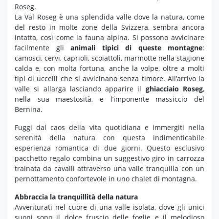
Roseg.
La Val Roseg è una splendida valle dove la natura, come
del resto in molte zone della Svizzera, sembra ancora
intatta, così come la fauna alpina. Si possono avvicinare
facilmente gli
animali tipici di queste montagne
:
camosci, cervi, caprioli, scoiattoli, marmotte nella stagione
calda e, con molta fortuna, anche la volpe, oltre a molti
tipi di uccelli che si avvicinano senza timore. All’arrivo la
valle si allarga lasciando apparire il
ghiacciaio Roseg
,
nella sua maestosità, e l’imponente massiccio del
Bernina.
Fuggi dal caos della vita quotidiana e immergiti nella
serenità della natura con questa indimenticabile
esperienza romantica di due giorni.
Questo esclusivo
pacchetto regalo combina un suggestivo giro in carrozza
trainata da cavalli attraverso una valle tranquilla con un
pernottamento confortevole in uno chalet di montagna.
Abbraccia la tranquillità della natura
Avventurati nel cuore di una valle isolata,
dove gli unici
suoni sono il dolce fruscio delle foglie e il melodioso