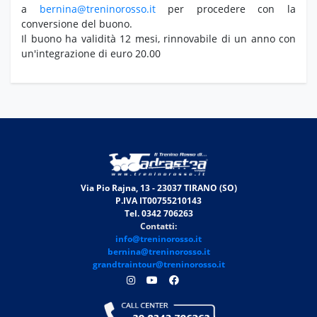
a
bernina@treninorosso.it
per procedere con la
conversione del buono.
Il buono ha validità 12 mesi, rinnovabile di un anno con
un'integrazione di euro 20.00
Via Pio Rajna, 13 - 23037 TIRANO (SO)
P.IVA IT00755210143
Tel. 0342 706263
Contatti:
info@treninorosso.it
bernina@treninorosso.it
grandtraintour@treninorosso.it