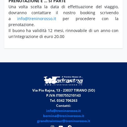
PRENOTAZIONE E … SI PARTE
Una volta scelta la data di effettuazione del viaggio,
dovranno contattare il nostro booking scrivendo
a
info@treninorosso.it
per procedere con la
prenotazione.
Il buono ha validità 12 mesi, rinnovabile di un anno con
un'integrazione di euro 20.00
Via Pio Rajna, 13 - 23037 TIRANO (SO)
P.IVA IT00755210143
Tel. 0342 706263
Contatti:
info@treninorosso.it
bernina@treninorosso.it
grandtraintour@treninorosso.it