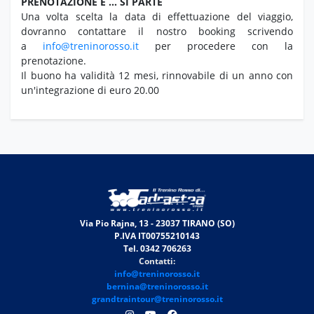
PRENOTAZIONE E … SI PARTE
Una volta scelta la data di effettuazione del viaggio,
dovranno contattare il nostro booking scrivendo
a
info@treninorosso.it
per procedere con la
prenotazione.
Il buono ha validità 12 mesi, rinnovabile di un anno con
un'integrazione di euro 20.00
Via Pio Rajna, 13 - 23037 TIRANO (SO)
P.IVA IT00755210143
Tel. 0342 706263
Contatti:
info@treninorosso.it
bernina@treninorosso.it
grandtraintour@treninorosso.it